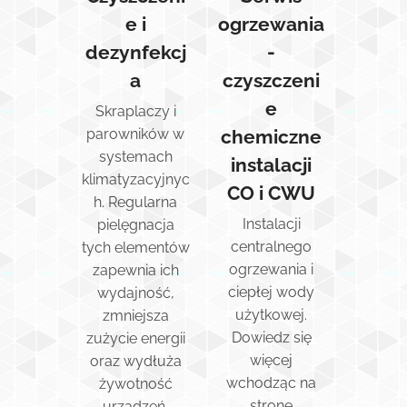
e i
ogrzewania
dezynfekcj
-
a
czyszczeni
e
Skraplaczy i
parowników w
chemiczne
systemach
instalacji
klimatyzacyjnyc
CO i CWU
h. Regularna
Instalacji
pielęgnacja
centralnego
tych elementów
ogrzewania i
zapewnia ich
ciepłej wody
wydajność,
użytkowej.
zmniejsza
Dowiedz się
zużycie energii
więcej
oraz wydłuża
wchodząc na
żywotność
stronę
urządzeń.