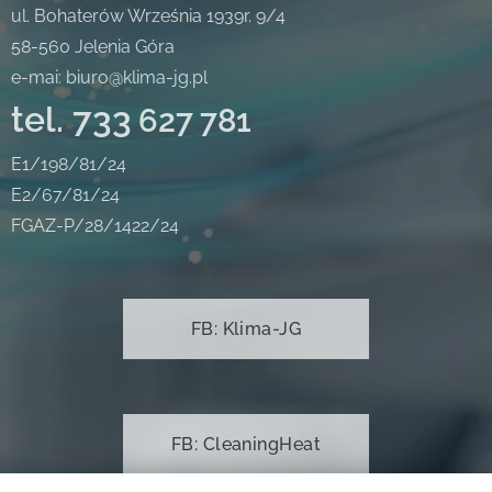
ul. Bohaterów Września 1939r. 9/4
58-560 Jelenia Góra
e-mai: biuro@klima-jg.pl
tel. 733
627
781
E1/198/81/24
E2/67/81/24
FGAZ-P/28/1422/24
FB: Klima-JG
FB: CleaningHeat