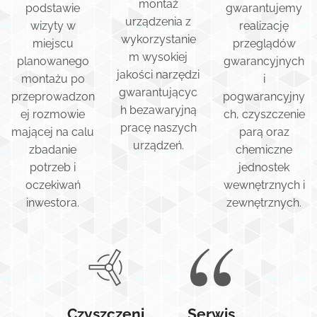
montaż
podstawie
gwarantujemy
urządzenia z
wizyty w
realizację
wykorzystanie
miejscu
przeglądów
m wysokiej
planowanego
gwarancyjnych
jakości narzędzi
montażu po
i
gwarantującyc
przeprowadzon
pogwarancyjny
h bezawaryjną
ej rozmowie
ch, czyszczenie
pracę naszych
mającej na calu
parą oraz
urządzeń.
zbadanie
chemiczne
potrzeb i
jednostek
oczekiwań
wewnętrznych i
inwestora.
zewnętrznych.
Czyszczeni
Serwis